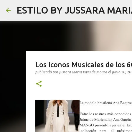
ESTILO BY JUSSARA MAR
Los Iconos Musicales de los 
publicado por
Jussara Maria Pires de Moura
el
junio 30, 20
La modelo brasileña Ana Beatriz 
Entre los rostros más conocidos
Jaime de Marichalar, Ana García 
MANGO presentó ayer en el 
colección para el próximo O