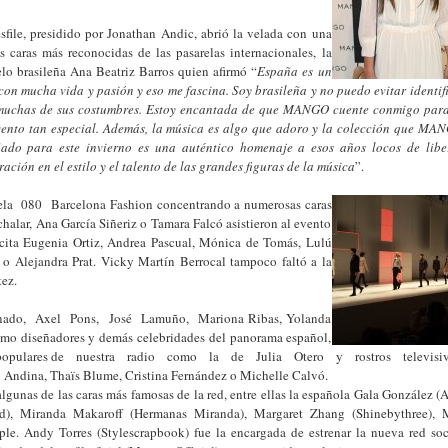
sfile, presidido por Jonathan Andic, abrió la velada con una
s caras más reconocidas de las pasarelas internacionales, la
lo brasileña Ana Beatriz Barros quien afirmó “
España es un
con mucha vida y pasión y eso me fascina. Soy brasileña y no puedo evitar identi
muchas de sus costumbres. Estoy encantada de que MANGO cuente conmigo para
vento tan especial. Además, la música es algo que adoro y la colección que MA
ñado para este invierno es una auténtico homenaje a esos años locos de libe
ración en el estilo y el talento de las grandes figuras de la música
”.
la 080 Barcelona Fashion concentrando a numerosas caras
alar, Ana García Siñeriz o Tamara Falcó asistieron al evento
 cita Eugenia Ortiz, Andrea Pascual, Mónica de Tomás, Lulú
 o Alejandra Prat. Vicky Martín Berrocal tampoco faltó a la
tez.
ado, Axel Pons, José Lamuño, Mariona Ribas, Yolanda
omo diseñadores y demás celebridades del panorama español,
es populares de nuestra radio como la de Julia Otero y rostros televis
Andina, Thaïs Blume, Cristina Fernández o Michelle Calvó.
algunas de las caras más famosas de la red, entre ellas la española Gala González (
d), Miranda Makaroff (Hermanas Miranda), Margaret Zhang (Shinebythree), 
le. Andy Torres (Stylescrapbook) fue la encargada de estrenar la nueva red soc