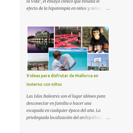
la Vida”, el ensayo clínico que estudia el
efecto de la hipoterapia en niños y niñas
supervivientes del cáncer, en el que participa
junto a las Escuelas Universitarias
Gimbernat, con el apoyo de la Asociación
Española contra el Cáncer (AEECC) y la
Fundación Federica Cerdá. La presentación
ha contado con la presencia de Emilio Zegrí,
presidente de la Fundación RCPB; la Dra.
Anna Llort, adjunta del Servicio de
Oncología Pediátrica del Hospital Vall
9 ideas para disfrutar de Mallorca en
d’Hebron e investigadora del grupo de
invierno con niños
Investigación Traslacional en Cáncer en la
Infancia y la Adolescencia del Vall d’Hebron
Las Islas Baleares son el lugar idóneo para
Instituto de Investigación (VHIR); Anna Saló,
desconectar en familia o hacer una
psicóloga del Servicio de Oncología
escapada en cualquier época del año. La
Pediátrica del Vall d’Hebron y del grupo de
privilegiada localización del archipiélago
Investigación Traslacional en Cáncer en la
hace que el clima sea mucho más suave que
Infancia y la Adolescencia del VHIR y Teresa
en otras zonas de la península, por lo que se