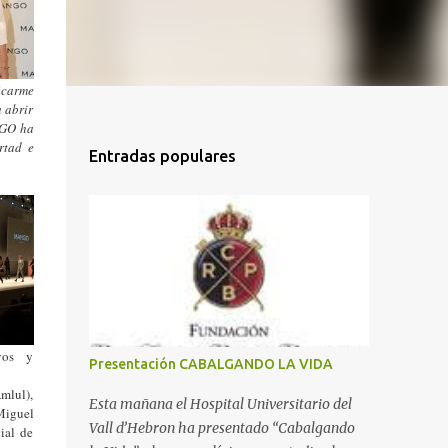
ficarme
 abrir
NGO ha
rtad e
Entradas populares
ivos y
Presentación CABALGANDO LA VIDA
Amlul),
Esta mañana el Hospital Universitario del
Miguel
Vall d’Hebron ha presentado “Cabalgando
ial de