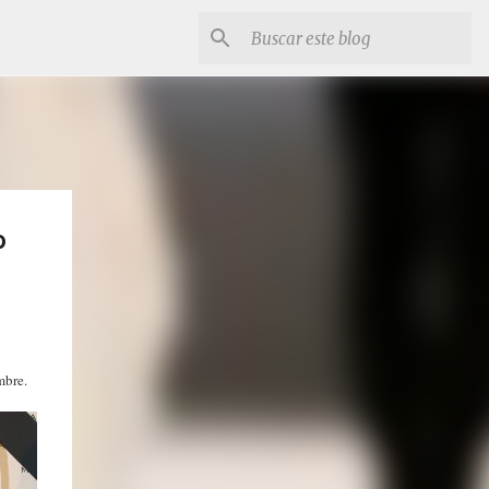
o
mbre.