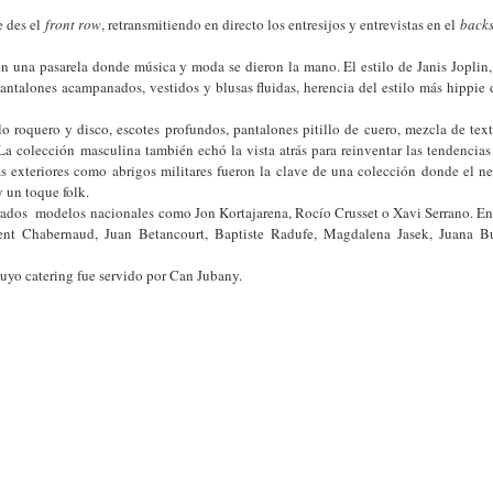
e des el
front row
, retransmitiendo en directo los entresijos y entrevistas en el
back
n una pasarela donde música y moda se dieron la mano. El estilo de Janis Joplin,
pantalones acampanados, vestidos y blusas fluidas, herencia del estilo más hippie
lo roquero y disco, escotes profundos, pantalones pitillo de cuero, mezcla de tex
La colección masculina también echó la vista atrás para reinventar las tendencia
zas exteriores como abrigos militares fueron la clave de una colección donde el n
 un toque folk.
dos modelos nacionales como Jon Kortajarena, Rocío Crusset o Xavi Serrano. Ent
ment Chabernaud, Juan Betancourt, Baptiste Radufe, Magdalena Jasek, Juana B
cuyo catering fue servido por Can Jubany.