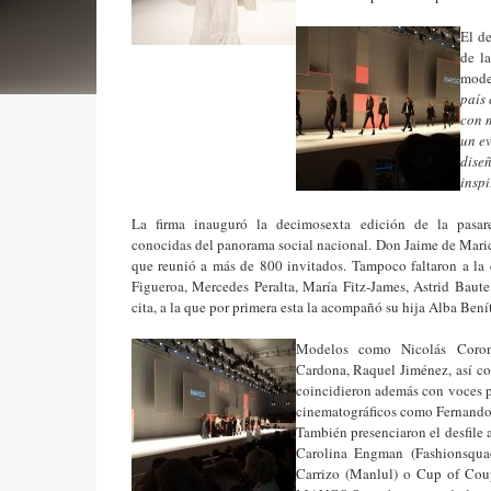
El de
de la
mode
país 
con 
un e
dise
inspi
La firma inauguró la decimosexta edición de la pasare
conocidas del panorama social nacional. Don Jaime de Marich
que reunió a más de 800 invitados. Tampoco faltaron a la
Figueroa, Mercedes Peralta, María Fitz-James, Astrid Baute
cita, a la que por primera esta la acompañó su hija Alba Bení
Modelos como Nicolás Coron
Cardona, Raquel Jiménez, así c
coincidieron además con voc
cinematográficos como Fernando 
También presenciaron el desfile 
Carolina Engman (Fashionsqua
Carrizo (Manlul) o Cup of Coup