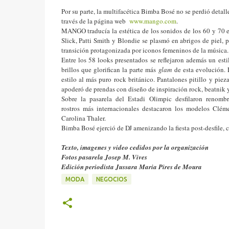
Por su parte, la multifacética Bimba Bosé no se perdió detall
través de la página web
www.mango.com
.
MANGO traducía la estética de los sonidos de los 60 y 70 e
Slick, Patti Smith y Blondie se plasmó en abrigos de piel, 
transición protagonizada por iconos femeninos de la música.
Entre los 58 looks presentados se reflejaron además un esti
brillos que glorifican la parte más
glam
de esta evolución. 
estilo al más puro rock británico. Pantalones pitillo y pie
apoderó de prendas con diseño de inspiración rock, beatnik y
Sobre la pasarela del Estadi Olimpic desfilaron renombra
rostros más internacionales destacaron los modelos Clé
Carolina Thaler.
Bimba Bosé ejerció de DJ amenizando la fiesta post-desfile, 
Texto, imagenes y video cedidos por la organización
Fotos pasarela Josep M. Vives
Edición periodista Jussara Maria Pires de Moura
MODA
NEGOCIOS