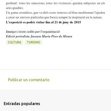
profund: totes les emocions, totes les vivències queden subjectes en els
seus quadres.
I la gama cromàtica, que va dels ocres terrosos al blau mediterrani l'ajuden
a crear un univers particular que busca sempre la inspiració en la natura.
L'exposició es podrà visitar fins al 21 de juny de 2015
Imatges i texte cedits per l'organització
Edició periodista Jussara Maria Pires de Moura
CULTURA
TURISMO
Publicar un comentario
C
o
m
Entradas populares
e