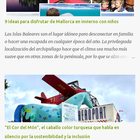
d’Hebron Instituto de Investigación (VHIR); Anna Saló, psicóloga
del Servicio de Oncología Pediátrica del Vall d’Hebron y del grupo
de Investigación Traslacional en Cáncer en la Infancia y la
9 ideas para disfrutar de Mallorca en invierno con niños
Adolescencia del VHIR y Teresa Xipell, fisioterapeuta y directora de
hipoterapia en la Fundación Federica Cerdá. Imágenes cortesía de
Las Islas Baleares son el lugar idóneo para desconectar en familia
asesoría de ...
o hacer una escapada en cualquier época del año. La privilegiada
localización del archipiélago hace que el clima sea mucho más
suave que en otras zonas de la península, por lo que se alza como
un destino ideal donde pasar unos días con los más pequeños,
también durante los meses de invierno. La isla de Mallorca, por
ejemplo, ofrece un amplio abanico de posibilidades, desde
actividades al aire libre, propuestas lúdicas o deportivas, hasta
propuestas gastronómicas para poder disfrutar al máximo con los
niños y garantizar una experiencia inolvidable. Palma Aquarium
A unos 15 minutos en coche de la capital Balear y a tan sólo 500
metros de la playa, se encuentra el Palma Aquarium, un lugar
donde grandes y pequeños quedarán fascinados con los 8.000
"El Cor del Món”, el caballo color turquesa que habla en
ejemplares de 700 especies distintas procedentes del Mediterráneo
silencio por la sostenibilidad y la inclusión
y los océanos Índico, Atlántico y Pacífico. El recorrido por el