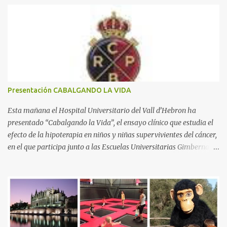
n
t
a
r
i
o
s
Presentación CABALGANDO LA VIDA
Esta mañana el Hospital Universitario del Vall d’Hebron ha
presentado “Cabalgando la Vida”, el ensayo clínico que estudia el
efecto de la hipoterapia en niños y niñas supervivientes del cáncer,
en el que participa junto a las Escuelas Universitarias Gimbernat,
con el apoyo de la Asociación Española contra el Cáncer (AEECC)
y la Fundación Federica Cerdá. La presentación ha contado con la
presencia de Emilio Zegrí, presidente de la Fundación RCPB; la Dra.
Anna Llort, adjunta del Servicio de Oncología Pediátrica del
Hospital Vall d’Hebron e investigadora del grupo de Investigación
Traslacional en Cáncer en la Infancia y la Adolescencia del Vall