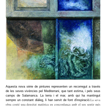
Aquesta nova sèrie de pintures representen un re
corregut a través
de les seves vivències pel Mediterrani, que tant estima, i pels seus
camps de Salamanca. La terra i el mar, amb qui ha mantingut
La seva
sempre un constant diàleg, li han servit de font d'inspiració.
obra conté una densitat matèrica en concordança amb el seu sentir més