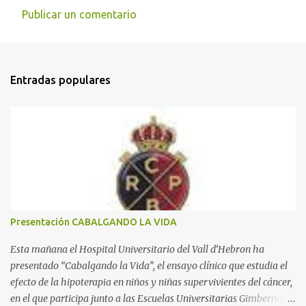
Publicar un comentario
C
o
m
Entradas populares
e
n
t
a
r
i
o
s
Presentación CABALGANDO LA VIDA
Esta mañana el Hospital Universitario del Vall d’Hebron ha
presentado “Cabalgando la Vida”, el ensayo clínico que estudia el
efecto de la hipoterapia en niños y niñas supervivientes del cáncer,
en el que participa junto a las Escuelas Universitarias Gimbernat,