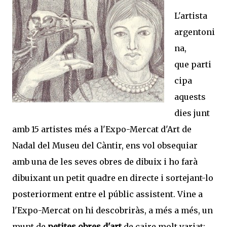
L'artista
argentoni
na,
que parti
cipa
aquests
dies junt
amb 15 artistes més a l'Expo-Mercat d'Art de
Nadal del Museu del Càntir, ens vol obsequiar
amb una de les seves obres de dibuix i ho farà
dibuixant un petit quadre en directe i sortejant-lo
posteriorment entre el públic assistent.
Vine a
l'Expo-Mercat on hi descobriràs, a més a més, un
munt de
petites obres d'art
de caire molt variat: