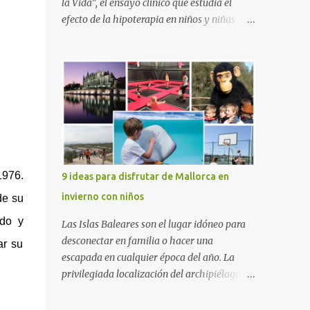
la Vida”, el ensayo clínico que estudia el
efecto de la hipoterapia en niños y niñas
supervivientes del cáncer, en el que participa
junto a las Escuelas Universitarias
Gimbernat, con el apoyo de la Asociación
Española contra el Cáncer (AEECC) y la
Fundación Federica Cerdá. La presentación
ha contado con la presencia de Emilio Zegrí,
presidente de la Fundación RCPB; la Dra.
Anna Llort, adjunta del Servicio de
Oncología Pediátrica del Hospital Vall
1976.
9 ideas para disfrutar de Mallorca en
d’Hebron e investigadora del grupo de
invierno con niños
de su
Investigación Traslacional en Cáncer en la
Infancia y la Adolescencia del Vall d’Hebron
ado y
Las Islas Baleares son el lugar idóneo para
Instituto de Investigación (VHIR); Anna Saló,
desconectar en familia o hacer una
ar su
psicóloga del Servicio de Oncología
escapada en cualquier época del año. La
Pediátrica del Vall d’Hebron y del grupo de
privilegiada localización del archipiélago
Investigación Traslacional en Cáncer en la
hace que el clima sea mucho más suave que
Infancia y la Adolescencia del VHIR y Teresa
en otras zonas de la península, por lo que se