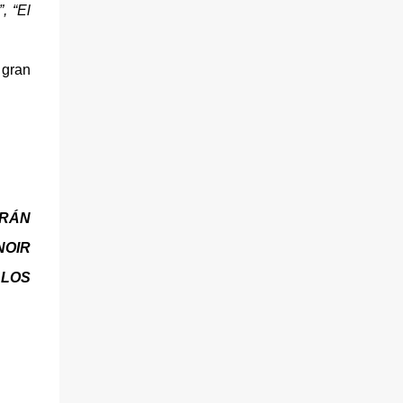
, “El
 gran
DRÁN
NOIR
 LOS