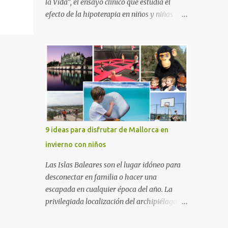
la Vida”, el ensayo clínico que estudia el
efecto de la hipoterapia en niños y niñas
supervivientes del cáncer, en el que participa
junto a las Escuelas Universitarias
Gimbernat, con el apoyo de la Asociación
Española contra el Cáncer (AEECC) y la
Fundación Federica Cerdá. La presentación
ha contado con la presencia de Emilio Zegrí,
presidente de la Fundación RCPB; la Dra.
Anna Llort, adjunta del Servicio de
Oncología Pediátrica del Hospital Vall
9 ideas para disfrutar de Mallorca en
d’Hebron e investigadora del grupo de
invierno con niños
Investigación Traslacional en Cáncer en la
Infancia y la Adolescencia del Vall d’Hebron
Las Islas Baleares son el lugar idóneo para
Instituto de Investigación (VHIR); Anna Saló,
desconectar en familia o hacer una
psicóloga del Servicio de Oncología
escapada en cualquier época del año. La
Pediátrica del Vall d’Hebron y del grupo de
privilegiada localización del archipiélago
Investigación Traslacional en Cáncer en la
hace que el clima sea mucho más suave que
Infancia y la Adolescencia del VHIR y Teresa
en otras zonas de la península, por lo que se