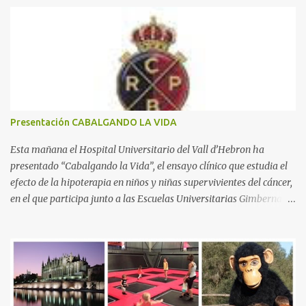
n
t
a
r
i
o
s
Presentación CABALGANDO LA VIDA
Esta mañana el Hospital Universitario del Vall d’Hebron ha
presentado “Cabalgando la Vida”, el ensayo clínico que estudia el
efecto de la hipoterapia en niños y niñas supervivientes del cáncer,
en el que participa junto a las Escuelas Universitarias Gimbernat,
con el apoyo de la Asociación Española contra el Cáncer (AEECC)
y la Fundación Federica Cerdá. La presentación ha contado con la
presencia de Emilio Zegrí, presidente de la Fundación RCPB; la Dra.
Anna Llort, adjunta del Servicio de Oncología Pediátrica del
Hospital Vall d’Hebron e investigadora del grupo de Investigación
Traslacional en Cáncer en la Infancia y la Adolescencia del Vall