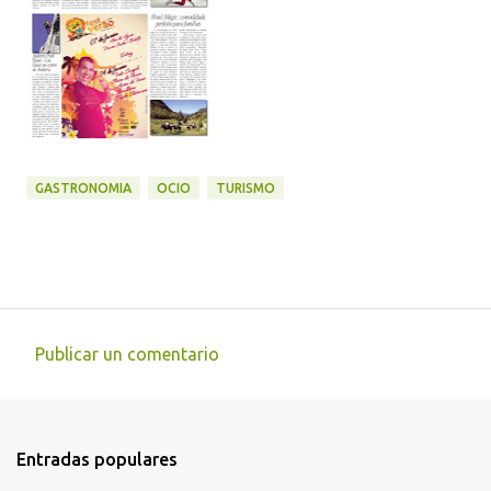
GASTRONOMIA
OCIO
TURISMO
Publicar un comentario
C
o
m
Entradas populares
e