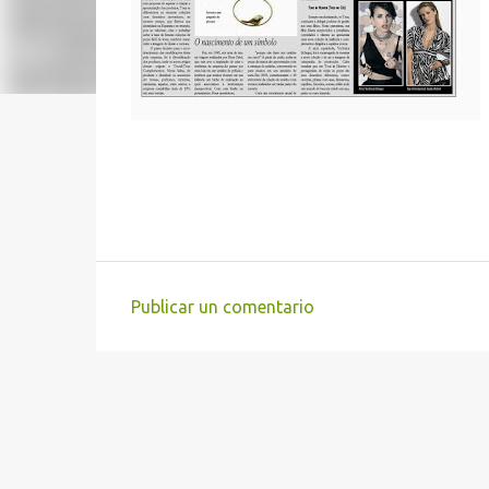
Publicar un comentario
C
o
m
e
n
t