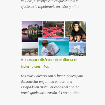
la Vida”, el ensayo clínico que estudia el
efecto de la hipoterapia en niños y niñas
supervivientes del cáncer, en el que participa
junto a las Escuelas Universitarias
Gimbernat, con el apoyo de la Asociación
Española contra el Cáncer (AEECC) y la
Fundación Federica Cerdá. La presentación
ha contado con la presencia de Emilio Zegrí,
presidente de la Fundación RCPB; la Dra.
Anna Llort, adjunta del Servicio de
Oncología Pediátrica del Hospital Vall
9 ideas para disfrutar de Mallorca en
d’Hebron e investigadora del grupo de
invierno con niños
Investigación Traslacional en Cáncer en la
Infancia y la Adolescencia del Vall d’Hebron
Las Islas Baleares son el lugar idóneo para
Instituto de Investigación (VHIR); Anna Saló,
desconectar en familia o hacer una
psicóloga del Servicio de Oncología
escapada en cualquier época del año. La
Pediátrica del Vall d’Hebron y del grupo de
privilegiada localización del archipiélago
Investigación Traslacional en Cáncer en la
hace que el clima sea mucho más suave que
Infancia y la Adolescencia del VHIR y Teresa
en otras zonas de la península, por lo que se