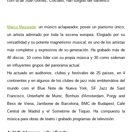
com la de Juan Gómez, Chicuelo, han surgido del flamenco.
Marco Mezquida
: un músico aclaparador, posee un pianismo único;
un artista admirado por toda la escena europea. Elogiado por su
versatilidad y su potente magnetismo musical, es uno de los artistas
más completos y expresivos de su generación. Ha grabado más de
40 discos: 10 como líder con su propia música y 30 como
sideman
en influyentes grupos del panorama actual.
Ha actuado en auditorios, clubes y festivales de 25 países, en 4
continentes y en algunos de los clubes de jazz más emblemàtios del
mundo com el Blue Note de Nueva York, SF Jazz de Sant
Francisco, Unterfarht de Munic, Bimhuis d'Amsterdam, Porgy and
Bess de Viena, Jamboree de Barcelona, BMC de Budapest, Cafè
Central de Madrid y el Sometime de Tòquio. Ha compuesto la
música para obras de teatro i grabado programas de televisión.