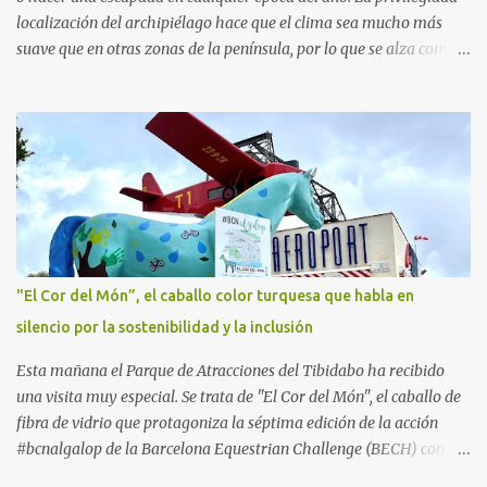
localización del archipiélago hace que el clima sea mucho más
suave que en otras zonas de la península, por lo que se alza como
un destino ideal donde pasar unos días con los más pequeños,
también durante los meses de invierno. La isla de Mallorca, por
ejemplo, ofrece un amplio abanico de posibilidades, desde
actividades al aire libre, propuestas lúdicas o deportivas, hasta
propuestas gastronómicas para poder disfrutar al máximo con los
niños y garantizar una experiencia inolvidable. Palma Aquarium
A unos 15 minutos en coche de la capital Balear y a tan sólo 500
metros de la playa, se encuentra el Palma Aquarium, un lugar
donde grandes y pequeños quedarán fascinados con los 8.000
"El Cor del Món”, el caballo color turquesa que habla en
ejemplares de 700 especies distintas procedentes del Mediterráneo
silencio por la sostenibilidad y la inclusión
y los océanos Índico, Atlántico y Pacífico. El recorrido por el
acuario se plantea como un viaje a...
Esta mañana el Parque de Atracciones del Tibidabo ha recibido
una visita muy especial. Se trata de "El Cor del Món", el caballo de
fibra de vidrio que protagoniza la séptima edición de la acción
#bcnalgalop de la Barcelona Equestrian Challenge (BECH) con el
apoyo de la Fundación RCPB. Este simpático caballo ​​realizará un