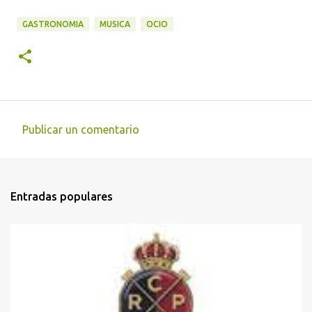
GASTRONOMIA
MUSICA
OCIO
Publicar un comentario
C
o
m
Entradas populares
e
n
t
a
r
i