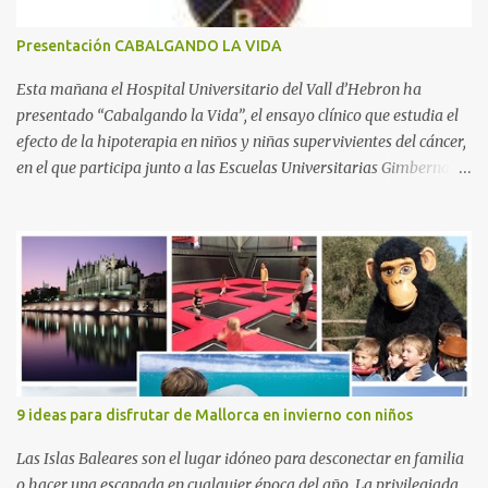
o
s
Presentación CABALGANDO LA VIDA
Esta mañana el Hospital Universitario del Vall d’Hebron ha
presentado “Cabalgando la Vida”, el ensayo clínico que estudia el
efecto de la hipoterapia en niños y niñas supervivientes del cáncer,
en el que participa junto a las Escuelas Universitarias Gimbernat,
con el apoyo de la Asociación Española contra el Cáncer (AEECC)
y la Fundación Federica Cerdá. La presentación ha contado con la
presencia de Emilio Zegrí, presidente de la Fundación RCPB; la Dra.
Anna Llort, adjunta del Servicio de Oncología Pediátrica del
Hospital Vall d’Hebron e investigadora del grupo de Investigación
Traslacional en Cáncer en la Infancia y la Adolescencia del Vall
d’Hebron Instituto de Investigación (VHIR); Anna Saló, psicóloga
del Servicio de Oncología Pediátrica del Vall d’Hebron y del grupo
de Investigación Traslacional en Cáncer en la Infancia y la
9 ideas para disfrutar de Mallorca en invierno con niños
Adolescencia del VHIR y Teresa Xipell, fisioterapeuta y directora de
hipoterapia en la Fundación Federica Cerdá. Imágenes cortesía de
Las Islas Baleares son el lugar idóneo para desconectar en familia
asesoría de ...
o hacer una escapada en cualquier época del año. La privilegiada